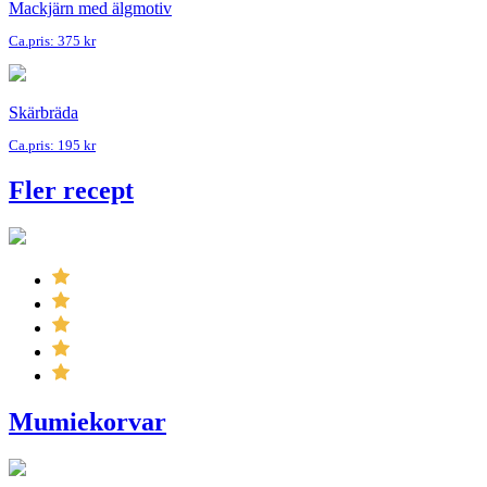
Mackjärn med älgmotiv
Ca.pris: 375 kr
Skärbräda
Ca.pris: 195 kr
Fler recept
Mumiekorvar