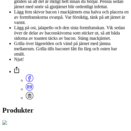
glöden så att det är riktigt hett innan du börjar. Pensla sedan
järnet med smör så gjutjärnet blir ordentligt infettat.
Lägg fem skivor bacon i mackjärnets ena halva och placera en
av formfranskorna ovanpå. Var försiktig, tänk på att järnet är
varmt.
Lägg på ost, jalapeño och den sista formfranskan. Vik sedan
över de delar av baconskivorna som sticker ut, så att båda
sidorna av toasten täcks av bacon. Stäng mackjärnet.
Grilla över lägerelden och vänd på järnet med jämna
mellanrum. Grilla tills baconet fått fin färg och osten har
smält.
Njut!
Produkter