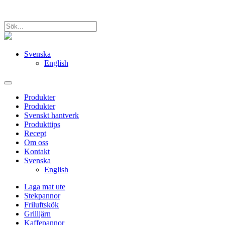
Svenska
English
Produkter
Produkter
Svenskt hantverk
Produkttips
Recept
Om oss
Kontakt
Svenska
English
Laga mat ute
Stekpannor
Friluftskök
Grilljärn
Kaffepannor