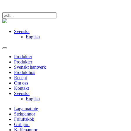
Svenska
English
Produkter
Produkter
Svenskt hantverk
Produkttips
Recept
Om oss
Kontakt
Svenska
English
Laga mat ute
Stekpannor
Friluftskök
Grilljärn
Kaffepannor